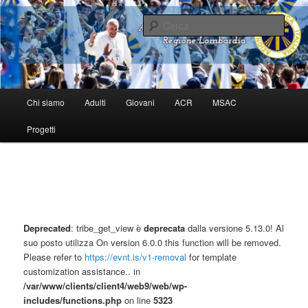
Vai
al
Cerca
contenuto
principale
Delegazione Regionale Lombardia –
Azione Cattolica Italiana
M
Chi siamo
Adulti
Giovani
ACR
MSAC
e
n
Progetti
u
p
r
i
n
c
i
Deprecated
: tribe_get_view è
deprecata
dalla versione 5.13.0! Al
p
suo posto utilizza On version 6.0.0 this function will be removed.
a
Please refer to
https://evnt.is/v1-removal
for template
l
customization assistance.. in
e
/var/www/clients/client4/web9/web/wp-
includes/functions.php
on line
5323