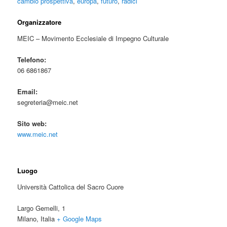
cambio prospettiva
,
europa
,
futuro
,
radici
Organizzatore
MEIC – Movimento Ecclesiale di Impegno Culturale
Telefono:
06 6861867
Email:
segreteria@meic.net
Sito web:
www.meic.net
Luogo
Università Cattolica del Sacro Cuore
Largo Gemelli, 1
Milano
,
Italia
+ Google Maps